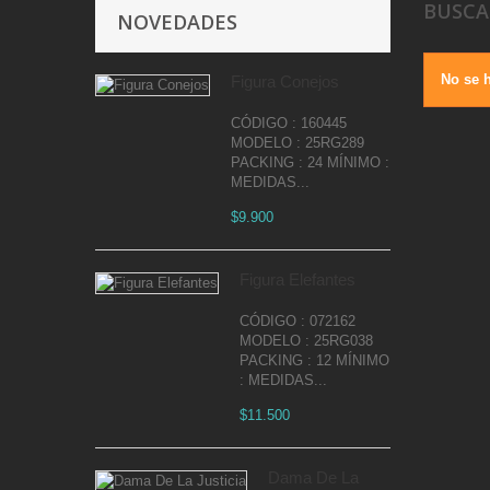
BUSC
NOVEDADES
No se 
Figura Conejos
CÓDIGO : 160445
MODELO : 25RG289
PACKING : 24 MÍNIMO :
MEDIDAS...
$9.900
Figura Elefantes
CÓDIGO : 072162
MODELO : 25RG038
PACKING : 12 MÍNIMO
: MEDIDAS...
$11.500
Dama De La