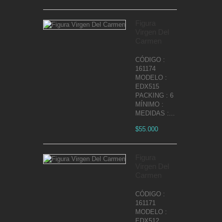
Figura
Virgen Del
Carmen
CÓDIGO :
161174
MODELO :
EDX515
PACKING : 6
MÍNIMO :
MEDIDAS :...
$55.000
Figura
Virgen Del
Carmen
CÓDIGO :
161171
MODELO :
EDX512