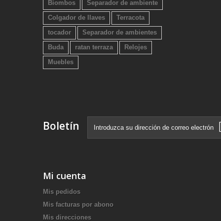
Biombos
Separador de ambiente
Colgador de llaves
Terracota
tocador
Separador de ambientes
Buda
ratan terraza
Relojes
Muebles
Boletín
Mi cuenta
Mis pedidos
Mis facturas por abono
Mis direcciones