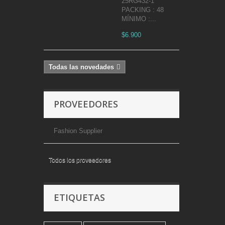
25RG432-1
PACKING : 48
MÍNIMO :...
$6.900
Todas las novedades
PROVEEDORES
Fashion Supplier
Todos los proveedores
ETIQUETAS