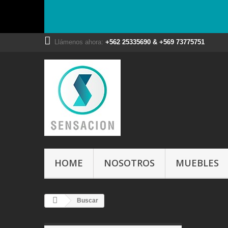
Llámenos ahora:
+562 25335690 & +569 73775751
HOME
NOSOTROS
MUEBLES
Buscar