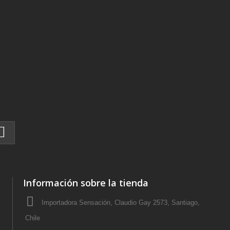
Información sobre la tienda
Importadora Sensación, Claudio Gay 2573, Santiago,
Chile