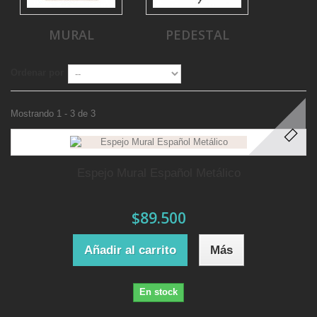
MURAL
PEDESTAL
Ordenar por
Mostrando 1 - 3 de 3
Espejo Mural Español Metálico
$89.500
Añadir al carrito
Más
En stock