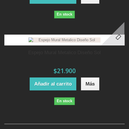
En stock
Espejo Mural Metalico Diseño Sol
$21.900
Añadir al carrito
Más
En stock